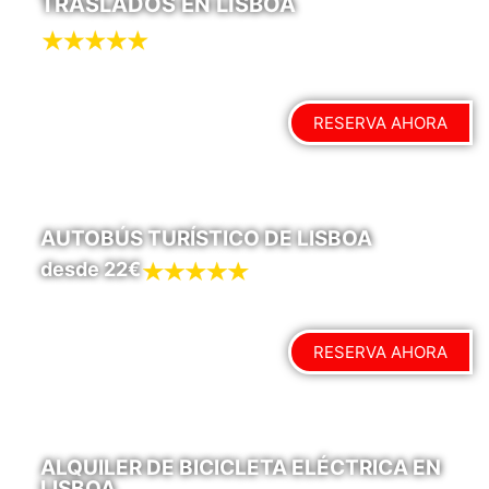
TRASLADOS EN LISBOA
RESERVA AHORA
AUTOBÚS TURÍSTICO DE LISBOA
desde 22€
RESERVA AHORA
ALQUILER DE BICICLETA ELÉCTRICA EN
LISBOA