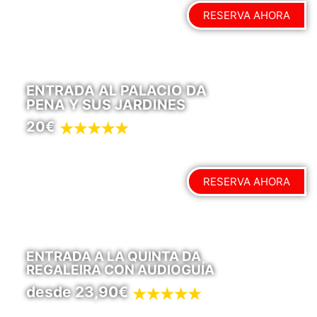
RESERVA AHORA
ENTRADA AL PALACIO DA
PENA Y SUS JARDINES
20€
RESERVA AHORA
ENTRADA A LA QUINTA DA
REGALEIRA CON AUDIOGUÍA
desde 23,90€